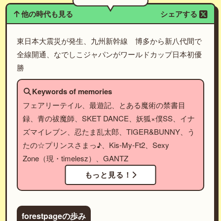
他の時代も見る
シェアする
東日本大震災が発生、九州新幹線 博多から新八代間で
全線開通、なでしこジャパンがワールドカップ日本初優
勝
Keywords of memories
フェアリーテイル、最遊記、とある魔術の禁書目
録、青の祓魔師、SKET DANCE、妖狐×僕SS、イナ
ズマイレブン、忍たま乱太郎、TIGER&BUNNY、う
たの☆プリンスさまっ♪、Kis-My-Ft2、Sexy
Zone（現・timelesz）、GANTZ
もっと見る！
forestpageの歩み