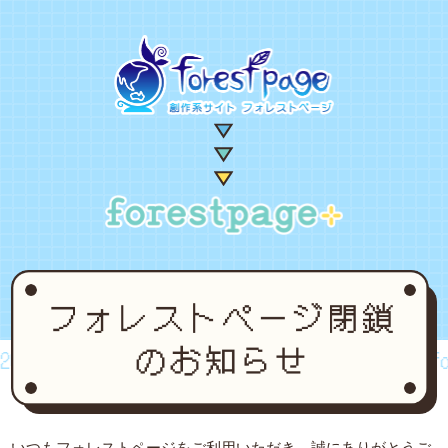
02~2024
forestpage forever...2002~2024
for
いつもフォレストページをご利用いただき、誠にありがとうご