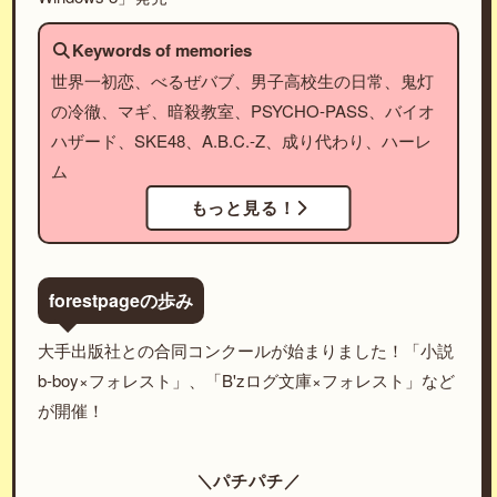
Keywords of memories
世界一初恋、べるぜバブ、男子高校生の日常、鬼灯
の冷徹、マギ、暗殺教室、PSYCHO-PASS、バイオ
ハザード、SKE48、A.B.C.-Z、成り代わり、ハーレ
ム
もっと見る！
forestpageの歩み
大手出版社との合同コンクールが始まりました！「小説
b-boy×フォレスト」、「B'zログ文庫×フォレスト」など
が開催！
＼パチパチ／