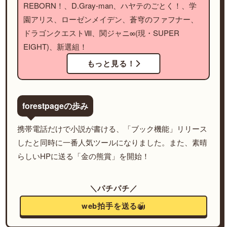
REBORN！、D.Gray-man、ハヤテのごとく！、学
園アリス、ローゼンメイデン、蒼穹のファフナー、
ドラゴンクエストⅧ、関ジャニ∞(現・SUPER
EIGHT)、新選組！
もっと見る！
forestpageの歩み
携帯電話だけで小説が書ける、「ブック機能」リリース
したと同時に一番人気ツールになりました。また、素晴
らしいHPに送る「金の熊賞」を開始！
＼パチパチ／
web拍手を送る