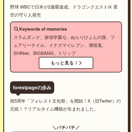
野球 WBCで日本が2連覇達成、ドラゴンクエストⅨ 星
空の守り人発売
Keywords of memories
スラムダンク、探偵学園Ｑ、ぬらりひょんの孫、フ
ェアリーテイル、イナズマイレブン、薄桜鬼、
SHINee、BIGBANG、トリップ
もっと見る！
forestpageの歩み
祝5周年「フォレスト文化祭」を開始！X（旧Twitter）の
元祖！？リアルタイム機能が生まれました。
＼パチパチ／