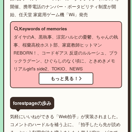
開催、携帯電話のナンバー・ポータビリティ制度が開
始、任天堂 家庭用ゲーム機「Wii」発売
Keywords of memories
ダイヤのA、黒執事、涼宮ハルヒの憂鬱、ちゃんの執
事、桜蘭高校ホスト部、家庭教師ヒットマン
REBORN！、コードギアス 反逆のルルーシュ、ブラ
ックラグーン、ひぐらしのなく頃に、ときめきメモ
リアルgirl's side2、TOKIO、NEWS
もっと見る！
forestpageの歩み
気軽にいいねができる「Web拍手」が実装されました。
コメントのハードルを補う上に、「拍手したら先が読め