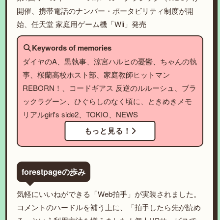
開催、携帯電話のナンバー・ポータビリティ制度が開
始、任天堂 家庭用ゲーム機「Wii」発売
Keywords of memories
ダイヤのA、黒執事、涼宮ハルヒの憂鬱、ちゃんの執
事、桜蘭高校ホスト部、家庭教師ヒットマン
REBORN！、コードギアス 反逆のルルーシュ、ブラ
ックラグーン、ひぐらしのなく頃に、ときめきメモ
リアルgirl's side2、TOKIO、NEWS
もっと見る！
forestpageの歩み
気軽にいいねができる「Web拍手」が実装されました。
コメントのハードルを補う上に、「拍手したら先が読め