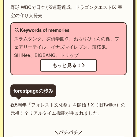
野球 WBCで日本が2連覇達成、ドラゴンクエストⅨ 星
空の守り人発売
Keywords of memories
スラムダンク、探偵学園Ｑ、ぬらりひょんの孫、フ
ェアリーテイル、イナズマイレブン、薄桜鬼、
SHINee、BIGBANG、トリップ
もっと見る！
forestpageの歩み
祝5周年「フォレスト文化祭」を開始！X（旧Twitter）の
元祖！？リアルタイム機能が生まれました。
＼パチパチ／