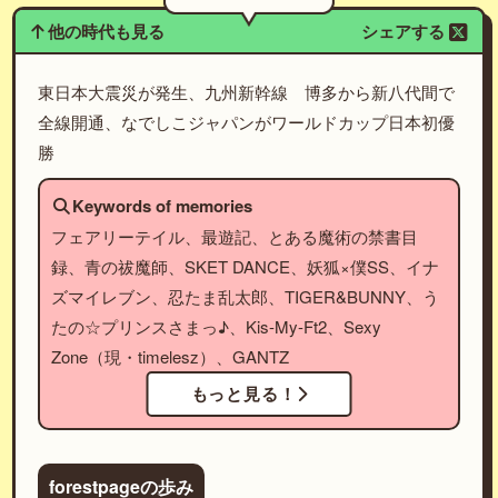
他の時代も見る
シェアする
東日本大震災が発生、九州新幹線 博多から新八代間で
全線開通、なでしこジャパンがワールドカップ日本初優
勝
Keywords of memories
フェアリーテイル、最遊記、とある魔術の禁書目
録、青の祓魔師、SKET DANCE、妖狐×僕SS、イナ
ズマイレブン、忍たま乱太郎、TIGER&BUNNY、う
たの☆プリンスさまっ♪、Kis-My-Ft2、Sexy
Zone（現・timelesz）、GANTZ
もっと見る！
forestpageの歩み