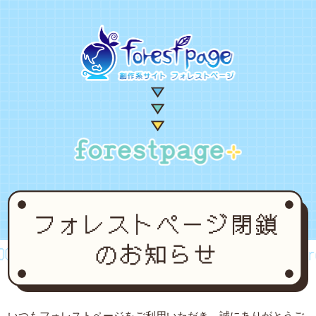
2~2024
forestpage forever...2002~2024
fores
いつもフォレストページをご利用いただき、誠にありがとうご