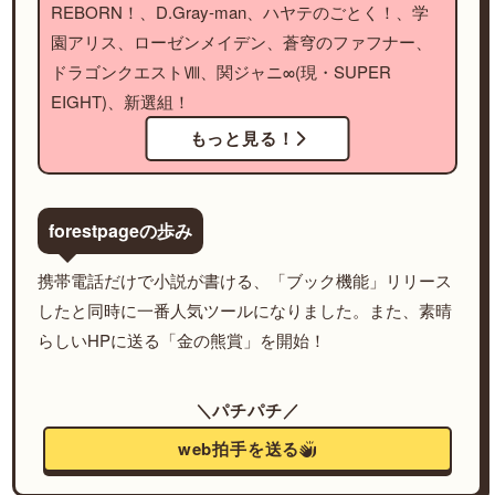
REBORN！、D.Gray-man、ハヤテのごとく！、学
園アリス、ローゼンメイデン、蒼穹のファフナー、
ドラゴンクエストⅧ、関ジャニ∞(現・SUPER
EIGHT)、新選組！
もっと見る！
forestpageの歩み
携帯電話だけで小説が書ける、「ブック機能」リリース
したと同時に一番人気ツールになりました。また、素晴
らしいHPに送る「金の熊賞」を開始！
＼パチパチ／
web拍手を送る