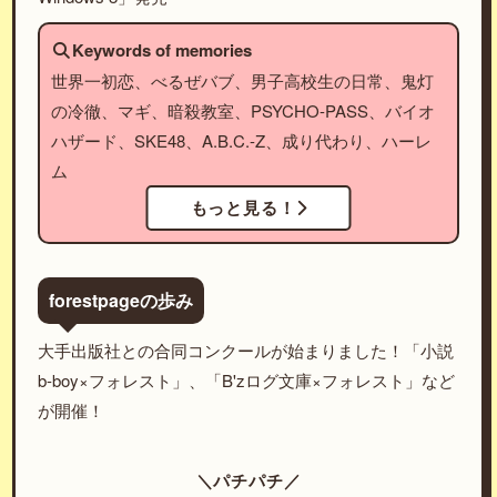
Keywords of memories
世界一初恋、べるぜバブ、男子高校生の日常、鬼灯
の冷徹、マギ、暗殺教室、PSYCHO-PASS、バイオ
ハザード、SKE48、A.B.C.-Z、成り代わり、ハーレ
ム
もっと見る！
forestpageの歩み
大手出版社との合同コンクールが始まりました！「小説
b-boy×フォレスト」、「B'zログ文庫×フォレスト」など
が開催！
＼パチパチ／