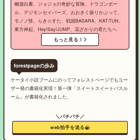
幽遊白書、ジョジョの奇妙な冒険、ドラゴンボー
ル、デジモンセイバーズ、おおきく振りかぶって、
モノノ怪、らき☆すた、戦国BASARA、KAT-TUN、
東方神起、Hey!Say!JUMP、花ざかりの君たちへ
もっと見る！
forestpageの歩み
ケータイ小説ブームにのってフォレストページでもユー
ザー発の書籍化実現！第一弾「スイートスイートバスル
ーム」が書籍化されました。
＼パチパチ／
web拍手を送る