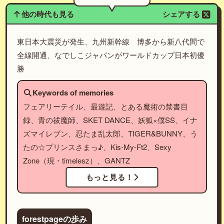
他の時代も見る
シェアする
東日本大震災が発生、九州新幹線 博多から新八代間で
全線開通、なでしこジャパンがワールドカップ日本初優
勝
Keywords of memories
フェアリーテイル、最遊記、とある魔術の禁書目
録、青の祓魔師、SKET DANCE、妖狐×僕SS、イナ
ズマイレブン、忍たま乱太郎、TIGER&BUNNY、う
たの☆プリンスさまっ♪、Kis-My-Ft2、Sexy
Zone（現・timelesz）、GANTZ
もっと見る！
forestpageの歩み