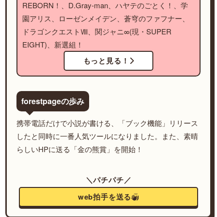
REBORN！、D.Gray-man、ハヤテのごとく！、学
園アリス、ローゼンメイデン、蒼穹のファフナー、
ドラゴンクエストⅧ、関ジャニ∞(現・SUPER
EIGHT)、新選組！
もっと見る！
forestpageの歩み
携帯電話だけで小説が書ける、「ブック機能」リリース
したと同時に一番人気ツールになりました。また、素晴
らしいHPに送る「金の熊賞」を開始！
＼パチパチ／
web拍手を送る