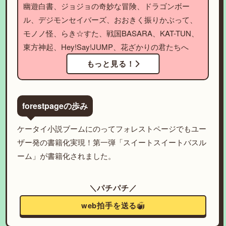
幽遊白書、ジョジョの奇妙な冒険、ドラゴンボー
ル、デジモンセイバーズ、おおきく振りかぶって、
モノノ怪、らき☆すた、戦国BASARA、KAT-TUN、
東方神起、Hey!Say!JUMP、花ざかりの君たちへ
もっと見る！
forestpageの歩み
ケータイ小説ブームにのってフォレストページでもユー
ザー発の書籍化実現！第一弾「スイートスイートバスル
ーム」が書籍化されました。
＼パチパチ／
web拍手を送る