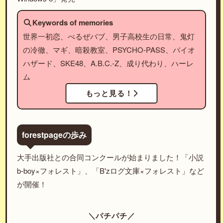
Keywords of memories
世界一初恋、べるぜバブ、男子高校生の日常、鬼灯
の冷徹、マギ、暗殺教室、PSYCHO-PASS、バイオ
ハザード、SKE48、A.B.C.-Z、成り代わり、ハーレ
ム
もっと見る！
forestpageの歩み
大手出版社との合同コンクールが始まりました！「小説
b-boy×フォレスト」、「B'zログ文庫×フォレスト」など
が開催！
＼パチパチ／