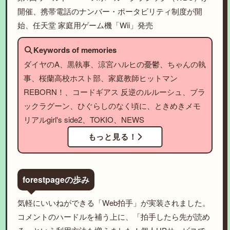
開催、携帯電話のナンバー・ポータビリティ制度が開
始、任天堂 家庭用ゲーム機「Wii」発売
Keywords of memories
ダイヤのA、黒執事、涼宮ハルヒの憂鬱、ちゃんの執
事、桜蘭高校ホスト部、家庭教師ヒットマン
REBORN！、コードギアス 反逆のルルーシュ、ブラ
ックラグーン、ひぐらしのなく頃に、ときめきメモ
リアルgirl's side2、TOKIO、NEWS
もっと見る！
forestpageの歩み
気軽にいいねができる「Web拍手」が実装されました。
コメントのハードルを補う上に、「拍手したら先が読め