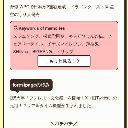
野球 WBCで日本が2連覇達成、ドラゴンクエストⅨ 星
空の守り人発売
Keywords of memories
スラムダンク、探偵学園Ｑ、ぬらりひょんの孫、フ
ェアリーテイル、イナズマイレブン、薄桜鬼、
SHINee、BIGBANG、トリップ
もっと見る！
forestpageの歩み
祝5周年「フォレスト文化祭」を開始！X（旧Twitter）の
元祖！？リアルタイム機能が生まれました。
＼パチパチ／