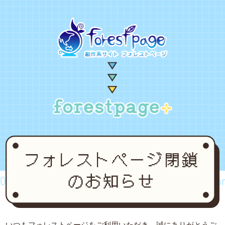
2~2024
forestpage forever...2002~2024
fore
いつもフォレストページをご利用いただき、誠にありがとうご