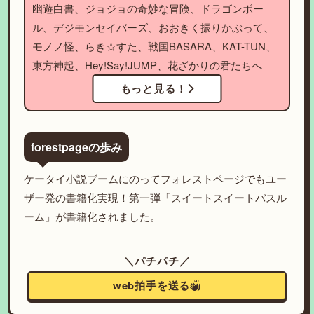
幽遊白書、ジョジョの奇妙な冒険、ドラゴンボー
ル、デジモンセイバーズ、おおきく振りかぶって、
モノノ怪、らき☆すた、戦国BASARA、KAT-TUN、
東方神起、Hey!Say!JUMP、花ざかりの君たちへ
もっと見る！
forestpageの歩み
ケータイ小説ブームにのってフォレストページでもユー
ザー発の書籍化実現！第一弾「スイートスイートバスル
ーム」が書籍化されました。
＼パチパチ／
web拍手を送る