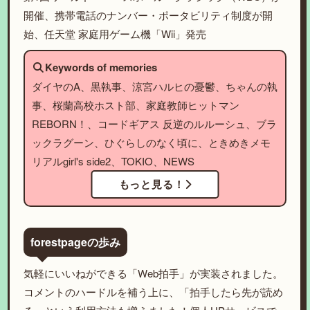
開催、携帯電話のナンバー・ポータビリティ制度が開
始、任天堂 家庭用ゲーム機「Wii」発売
Keywords of memories
ダイヤのA、黒執事、涼宮ハルヒの憂鬱、ちゃんの執
事、桜蘭高校ホスト部、家庭教師ヒットマン
REBORN！、コードギアス 反逆のルルーシュ、ブラ
ックラグーン、ひぐらしのなく頃に、ときめきメモ
リアルgirl's side2、TOKIO、NEWS
もっと見る！
forestpageの歩み
気軽にいいねができる「Web拍手」が実装されました。
コメントのハードルを補う上に、「拍手したら先が読め