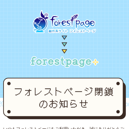
02~2024
forestpage forever...2002~2024
fore
いつもフォレストページをご利用いただき、誠にありがとうご