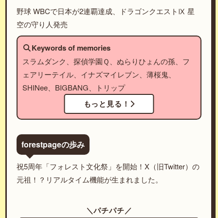
野球 WBCで日本が2連覇達成、ドラゴンクエストⅨ 星
空の守り人発売
Keywords of memories
スラムダンク、探偵学園Ｑ、ぬらりひょんの孫、フ
ェアリーテイル、イナズマイレブン、薄桜鬼、
SHINee、BIGBANG、トリップ
もっと見る！
forestpageの歩み
祝5周年「フォレスト文化祭」を開始！X（旧Twitter）の
元祖！？リアルタイム機能が生まれました。
＼パチパチ／