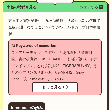
他の時代も見る
シェアする
東日本大震災が発生、九州新幹線 博多から新八代間で
全線開通、なでしこジャパンがワールドカップ日本初優
勝
Keywords of memories
フェアリーテイル、最遊記、とある魔術の禁書目
録、青の祓魔師、SKET DANCE、妖狐×僕SS、イナ
ズマイレブン、忍たま乱太郎、TIGER&BUNNY、う
たの☆プリンスさまっ♪、Kis-My-Ft2、Sexy
Zone（現・timelesz）、GANTZ
もっと見る！
forestpageの歩み