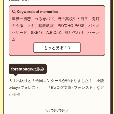
Keywords of memories
世界一初恋、べるぜバブ、男子高校生の日常、鬼灯
の冷徹、マギ、暗殺教室、PSYCHO-PASS、バイオ
ハザード、SKE48、A.B.C.-Z、成り代わり、ハーレ
ム
もっと見る！
forestpageの歩み
大手出版社との合同コンクールが始まりました！「小説
b-boy×フォレスト」、「B'zログ文庫×フォレスト」など
が開催！
＼パチパチ／