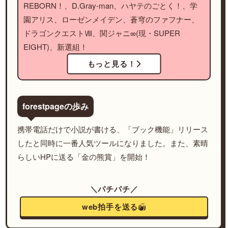
REBORN！、D.Gray-man、ハヤテのごとく！、学
園アリス、ローゼンメイデン、蒼穹のファフナー、
ドラゴンクエストⅧ、関ジャニ∞(現・SUPER
EIGHT)、新選組！
もっと見る！
forestpageの歩み
携帯電話だけで小説が書ける、「ブック機能」リリース
したと同時に一番人気ツールになりました。また、素晴
らしいHPに送る「金の熊賞」を開始！
＼パチパチ／
web拍手を送る