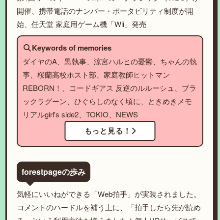
開催、携帯電話のナンバー・ポータビリティ制度が開
始、任天堂 家庭用ゲーム機「Wii」発売
Keywords of memories
ダイヤのA、黒執事、涼宮ハルヒの憂鬱、ちゃんの執
事、桜蘭高校ホスト部、家庭教師ヒットマン
REBORN！、コードギアス 反逆のルルーシュ、ブラ
ックラグーン、ひぐらしのなく頃に、ときめきメモ
リアルgirl's side2、TOKIO、NEWS
もっと見る！
forestpageの歩み
気軽にいいねができる「Web拍手」が実装されました。
コメントのハードルを補う上に、「拍手したら先が読め