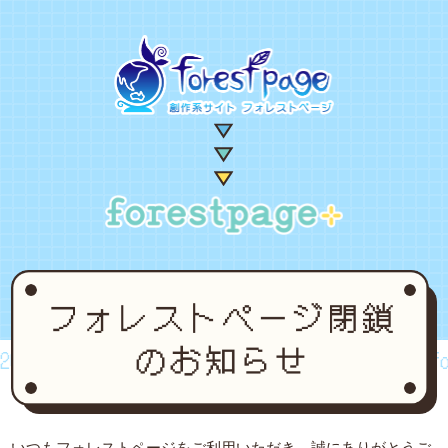
02~2024
forestpage forever...2002~2024
fore
いつもフォレストページをご利用いただき、誠にありがとうご