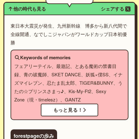
他の時代も見る
シェアする
東日本大震災が発生、九州新幹線 博多から新八代間で
全線開通、なでしこジャパンがワールドカップ日本初優
勝
Keywords of memories
フェアリーテイル、最遊記、とある魔術の禁書目
録、青の祓魔師、SKET DANCE、妖狐×僕SS、イナ
ズマイレブン、忍たま乱太郎、TIGER&BUNNY、う
たの☆プリンスさまっ♪、Kis-My-Ft2、Sexy
Zone（現・timelesz）、GANTZ
もっと見る！
forestpageの歩み