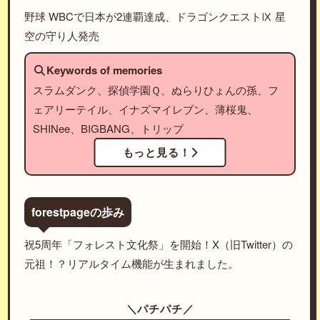
野球 WBCで日本が2連覇達成、ドラゴンクエストⅨ 星
空の守り人発売
Keywords of memories
スラムダンク、探偵学園Ｑ、ぬらりひょんの孫、フ
ェアリーテイル、イナズマイレブン、薄桜鬼、
SHINee、BIGBANG、トリップ
もっと見る！
forestpageの歩み
祝5周年「フォレスト文化祭」を開始！X（旧Twitter）の
元祖！？リアルタイム機能が生まれました。
＼パチパチ／