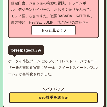
幽遊白書、ジョジョの奇妙な冒険、ドラゴンボー
ル、デジモンセイバーズ、おおきく振りかぶって、
モノノ怪、らき☆すた、戦国BASARA、KAT-TUN、
東方神起、Hey!Say!JUMP、花ざかりの君たちへ
もっと見る！
forestpageの歩み
ケータイ小説ブームにのってフォレストページでもユー
ザー発の書籍化実現！第一弾「スイートスイートバスル
ーム」が書籍化されました。
＼パチパチ／
web拍手を送る