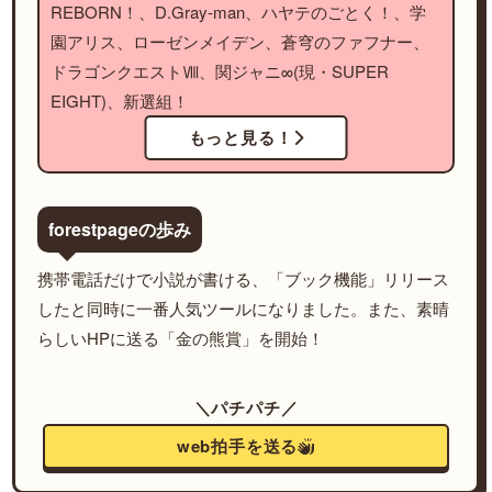
REBORN！、D.Gray-man、ハヤテのごとく！、学
園アリス、ローゼンメイデン、蒼穹のファフナー、
ドラゴンクエストⅧ、関ジャニ∞(現・SUPER
EIGHT)、新選組！
もっと見る！
forestpageの歩み
携帯電話だけで小説が書ける、「ブック機能」リリース
したと同時に一番人気ツールになりました。また、素晴
らしいHPに送る「金の熊賞」を開始！
＼パチパチ／
web拍手を送る