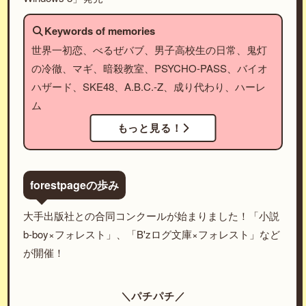
Keywords of memories
世界一初恋、べるぜバブ、男子高校生の日常、鬼灯
の冷徹、マギ、暗殺教室、PSYCHO-PASS、バイオ
ハザード、SKE48、A.B.C.-Z、成り代わり、ハーレ
ム
もっと見る！
forestpageの歩み
大手出版社との合同コンクールが始まりました！「小説
b-boy×フォレスト」、「B'zログ文庫×フォレスト」など
が開催！
＼パチパチ／