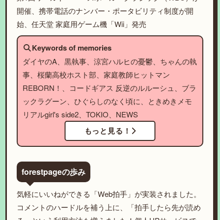
開催、携帯電話のナンバー・ポータビリティ制度が開
始、任天堂 家庭用ゲーム機「Wii」発売
Keywords of memories
ダイヤのA、黒執事、涼宮ハルヒの憂鬱、ちゃんの執
事、桜蘭高校ホスト部、家庭教師ヒットマン
REBORN！、コードギアス 反逆のルルーシュ、ブラ
ックラグーン、ひぐらしのなく頃に、ときめきメモ
リアルgirl's side2、TOKIO、NEWS
もっと見る！
forestpageの歩み
気軽にいいねができる「Web拍手」が実装されました。
コメントのハードルを補う上に、「拍手したら先が読め