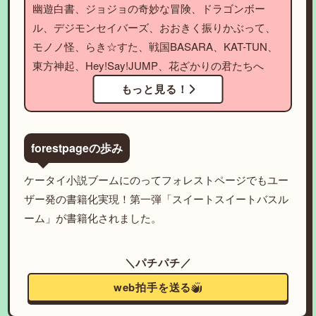
幽遊白書、ジョジョの奇妙な冒険、ドラゴンボー
ル、デジモンセイバーズ、おおきく振りかぶって、
モノノ怪、らき☆すた、戦国BASARA、KAT-TUN、
東方神起、Hey!Say!JUMP、花ざかりの君たちへ
もっと見る！
forestpageの歩み
ケータイ小説ブームにのってフォレストページでもユー
ザー発の書籍化実現！第一弾「スイートスイートバスル
ーム」が書籍化されました。
＼パチパチ／
web拍手を送る