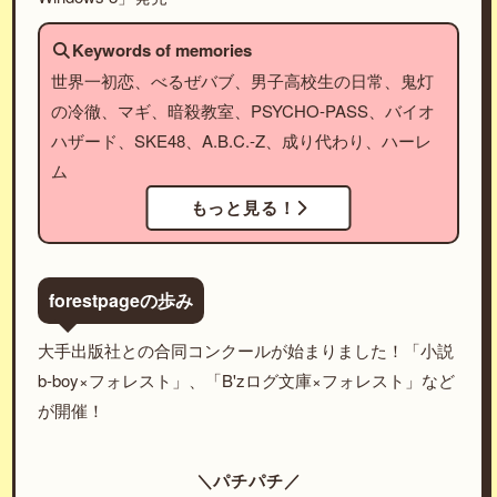
Keywords of memories
世界一初恋、べるぜバブ、男子高校生の日常、鬼灯
の冷徹、マギ、暗殺教室、PSYCHO-PASS、バイオ
ハザード、SKE48、A.B.C.-Z、成り代わり、ハーレ
ム
もっと見る！
forestpageの歩み
大手出版社との合同コンクールが始まりました！「小説
b-boy×フォレスト」、「B'zログ文庫×フォレスト」など
が開催！
＼パチパチ／