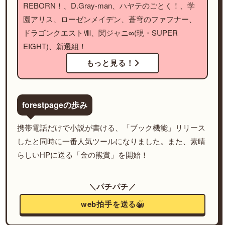
REBORN！、D.Gray-man、ハヤテのごとく！、学
園アリス、ローゼンメイデン、蒼穹のファフナー、
ドラゴンクエストⅧ、関ジャニ∞(現・SUPER
EIGHT)、新選組！
もっと見る！
forestpageの歩み
携帯電話だけで小説が書ける、「ブック機能」リリース
したと同時に一番人気ツールになりました。また、素晴
らしいHPに送る「金の熊賞」を開始！
＼パチパチ／
web拍手を送る