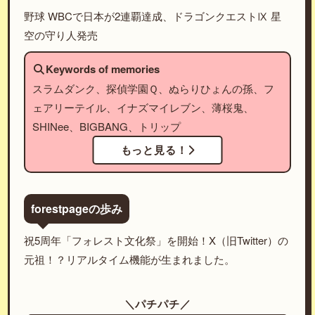
野球 WBCで日本が2連覇達成、ドラゴンクエストⅨ 星
空の守り人発売
Keywords of memories
スラムダンク、探偵学園Ｑ、ぬらりひょんの孫、フ
ェアリーテイル、イナズマイレブン、薄桜鬼、
SHINee、BIGBANG、トリップ
もっと見る！
forestpageの歩み
祝5周年「フォレスト文化祭」を開始！X（旧Twitter）の
元祖！？リアルタイム機能が生まれました。
＼パチパチ／