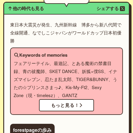
他の時代も見る
シェアする
東日本大震災が発生、九州新幹線 博多から新八代間で
全線開通、なでしこジャパンがワールドカップ日本初優
勝
Keywords of memories
フェアリーテイル、最遊記、とある魔術の禁書目
録、青の祓魔師、SKET DANCE、妖狐×僕SS、イナ
ズマイレブン、忍たま乱太郎、TIGER&BUNNY、う
たの☆プリンスさまっ♪、Kis-My-Ft2、Sexy
Zone（現・timelesz）、GANTZ
もっと見る！
forestpageの歩み