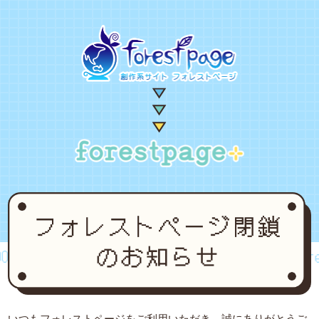
2~2024
forestpage forever...2002~2024
fores
いつもフォレストページをご利用いただき、誠にありがとうご