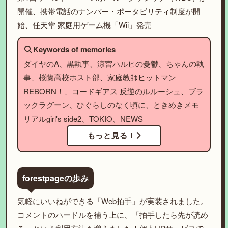
開催、携帯電話のナンバー・ポータビリティ制度が開
始、任天堂 家庭用ゲーム機「Wii」発売
Keywords of memories
ダイヤのA、黒執事、涼宮ハルヒの憂鬱、ちゃんの執
事、桜蘭高校ホスト部、家庭教師ヒットマン
REBORN！、コードギアス 反逆のルルーシュ、ブラ
ックラグーン、ひぐらしのなく頃に、ときめきメモ
リアルgirl's side2、TOKIO、NEWS
もっと見る！
forestpageの歩み
気軽にいいねができる「Web拍手」が実装されました。
コメントのハードルを補う上に、「拍手したら先が読め