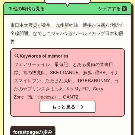
他の時代も見る
シェアする
東日本大震災が発生、九州新幹線 博多から新八代間で
全線開通、なでしこジャパンがワールドカップ日本初優
勝
Keywords of memories
フェアリーテイル、最遊記、とある魔術の禁書目
録、青の祓魔師、SKET DANCE、妖狐×僕SS、イナ
ズマイレブン、忍たま乱太郎、TIGER&BUNNY、う
たの☆プリンスさまっ♪、Kis-My-Ft2、Sexy
Zone（現・timelesz）、GANTZ
もっと見る！
forestpageの歩み