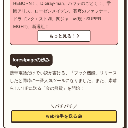
REBORN！、D.Gray-man、ハヤテのごとく！、学
園アリス、ローゼンメイデン、蒼穹のファフナー、
ドラゴンクエストⅧ、関ジャニ∞(現・SUPER
EIGHT)、新選組！
もっと見る！
forestpageの歩み
携帯電話だけで小説が書ける、「ブック機能」リリース
したと同時に一番人気ツールになりました。また、素晴
らしいHPに送る「金の熊賞」を開始！
＼パチパチ／
web拍手を送る