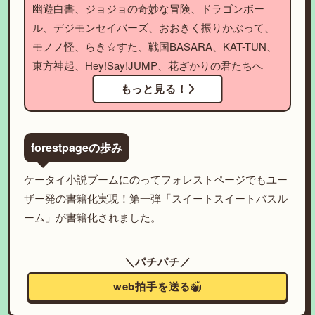
幽遊白書、ジョジョの奇妙な冒険、ドラゴンボー
ル、デジモンセイバーズ、おおきく振りかぶって、
モノノ怪、らき☆すた、戦国BASARA、KAT-TUN、
東方神起、Hey!Say!JUMP、花ざかりの君たちへ
もっと見る！
forestpageの歩み
ケータイ小説ブームにのってフォレストページでもユー
ザー発の書籍化実現！第一弾「スイートスイートバスル
ーム」が書籍化されました。
＼パチパチ／
web拍手を送る