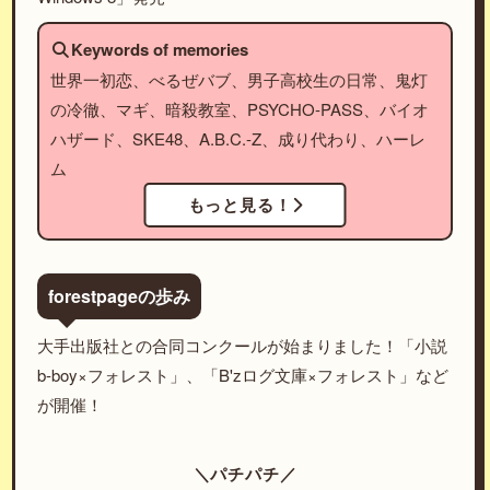
Keywords of memories
世界一初恋、べるぜバブ、男子高校生の日常、鬼灯
の冷徹、マギ、暗殺教室、PSYCHO-PASS、バイオ
ハザード、SKE48、A.B.C.-Z、成り代わり、ハーレ
ム
もっと見る！
forestpageの歩み
大手出版社との合同コンクールが始まりました！「小説
b-boy×フォレスト」、「B'zログ文庫×フォレスト」など
が開催！
＼パチパチ／