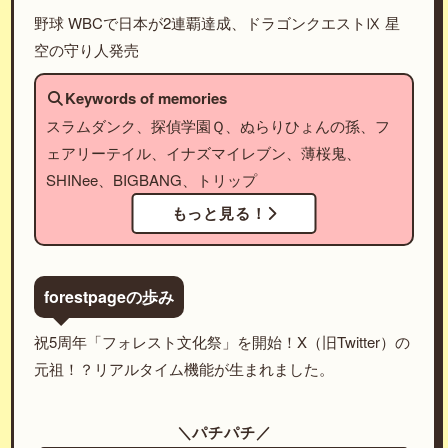
野球 WBCで日本が2連覇達成、ドラゴンクエストⅨ 星
空の守り人発売
Keywords of memories
スラムダンク、探偵学園Ｑ、ぬらりひょんの孫、フ
ェアリーテイル、イナズマイレブン、薄桜鬼、
SHINee、BIGBANG、トリップ
もっと見る！
forestpageの歩み
祝5周年「フォレスト文化祭」を開始！X（旧Twitter）の
元祖！？リアルタイム機能が生まれました。
＼パチパチ／