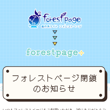
02~2024
forestpage forever...2002~2024
for
いつもフォレストページをご利用いただき、誠にありがとうご