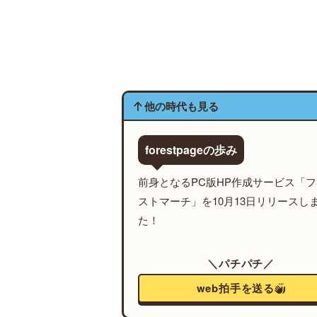
他の時代も見る
forestpageの歩み
前身となるPC版HP作成サービス「
ストマーチ」を10月13日リリースし
た！
＼パチパチ／
web拍手を送る