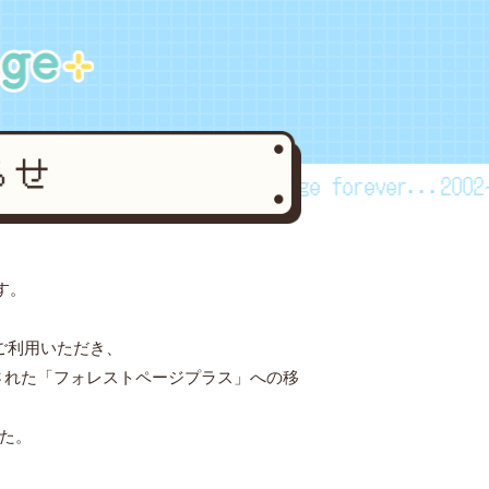
ever...2002~2024
forestpage forever...2002~2
す。
ご利用いただき、
された「フォレストページプラス」への移
した。
。