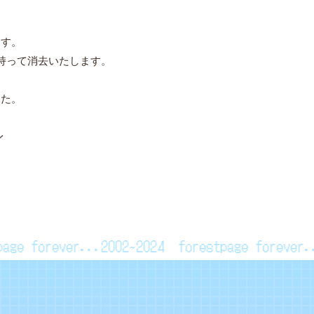
、
ます。
持って消去いたします。
した。
／
stpage forever...2002~2024
forestpage foreve