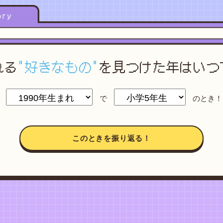
れる
"好きなもの"
を
見つけた年はいつ
で
のとき！
このときを振り返る！