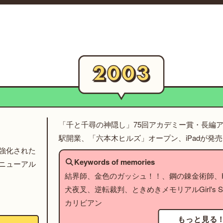
「千と千尋の神隠し」75回アカデミー賞・長編
駅開業、「六本木ヒルズ」オープン、iPadが発売
強化された
Keywords of memories
ニューアル
結界師、金色のガッシュ！！、鋼の錬金術師、HU
犬夜叉、逆転裁判、ときめきメモリアルGirl's S
カリビアン
もっと見る