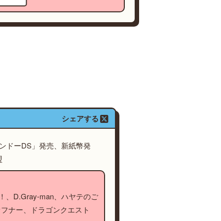
シェアする
テンドーDS」発売、新紙幣発
盟
、D.Gray-man、ハヤテのご
ァフナー、ドラゴンクエスト