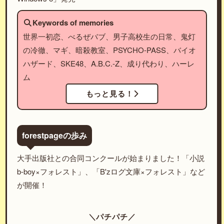
Keywords of memories
世界一初恋、べるぜバブ、男子高校生の日常、鬼灯
の冷徹、マギ、暗殺教室、PSYCHO-PASS、バイオ
ハザード、SKE48、A.B.C.-Z、成り代わり、ハーレ
ム
もっと見る！
forestpageの歩み
大手出版社との合同コンクールが始まりました！「小説
b-boy×フォレスト」、「B'zログ文庫×フォレスト」など
が開催！
＼パチパチ／