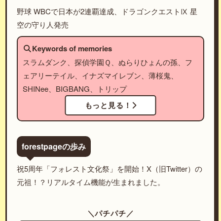
野球 WBCで日本が2連覇達成、ドラゴンクエストⅨ 星
空の守り人発売
Keywords of memories
スラムダンク、探偵学園Ｑ、ぬらりひょんの孫、フ
ェアリーテイル、イナズマイレブン、薄桜鬼、
SHINee、BIGBANG、トリップ
もっと見る！
forestpageの歩み
祝5周年「フォレスト文化祭」を開始！X（旧Twitter）の
元祖！？リアルタイム機能が生まれました。
＼パチパチ／