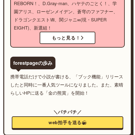
REBORN！、D.Gray-man、ハヤテのごとく！、学
園アリス、ローゼンメイデン、蒼穹のファフナー、
ドラゴンクエストⅧ、関ジャニ∞(現・SUPER
EIGHT)、新選組！
もっと見る！
forestpageの歩み
携帯電話だけで小説が書ける、「ブック機能」リリース
したと同時に一番人気ツールになりました。また、素晴
らしいHPに送る「金の熊賞」を開始！
＼パチパチ／
web拍手を送る