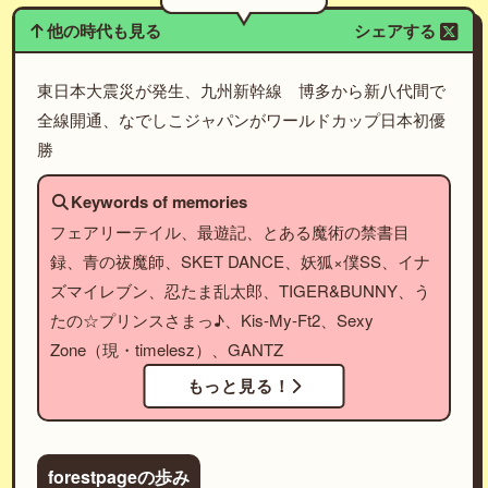
他の時代も見る
シェアする
東日本大震災が発生、九州新幹線 博多から新八代間で
全線開通、なでしこジャパンがワールドカップ日本初優
勝
Keywords of memories
フェアリーテイル、最遊記、とある魔術の禁書目
録、青の祓魔師、SKET DANCE、妖狐×僕SS、イナ
ズマイレブン、忍たま乱太郎、TIGER&BUNNY、う
たの☆プリンスさまっ♪、Kis-My-Ft2、Sexy
Zone（現・timelesz）、GANTZ
もっと見る！
forestpageの歩み