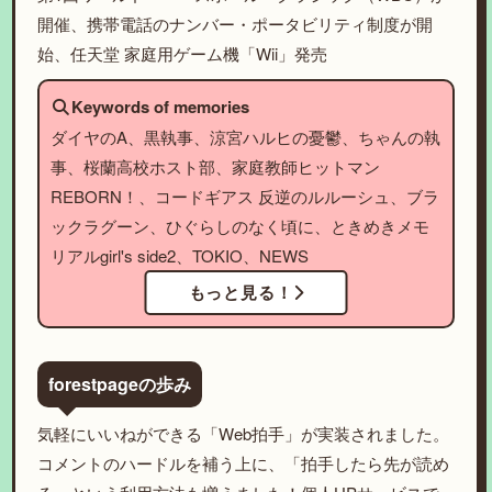
開催、携帯電話のナンバー・ポータビリティ制度が開
始、任天堂 家庭用ゲーム機「Wii」発売
Keywords of memories
ダイヤのA、黒執事、涼宮ハルヒの憂鬱、ちゃんの執
事、桜蘭高校ホスト部、家庭教師ヒットマン
REBORN！、コードギアス 反逆のルルーシュ、ブラ
ックラグーン、ひぐらしのなく頃に、ときめきメモ
リアルgirl's side2、TOKIO、NEWS
もっと見る！
forestpageの歩み
気軽にいいねができる「Web拍手」が実装されました。
コメントのハードルを補う上に、「拍手したら先が読め