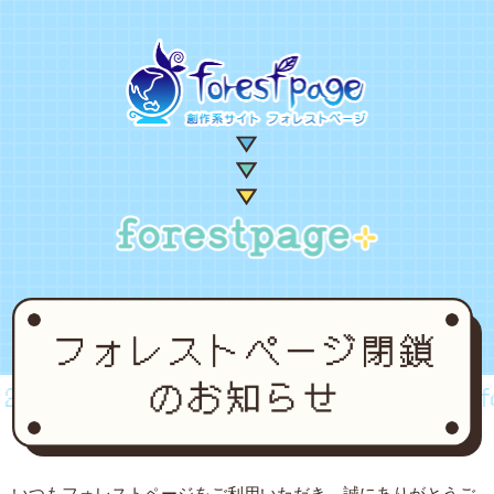
002~2024
forestpage forever...2002~2024
for
いつもフォレストページをご利用いただき、誠にありがとうご