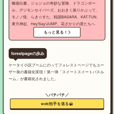
幽遊白書、ジョジョの奇妙な冒険、ドラゴンボー
ル、デジモンセイバーズ、おおきく振りかぶって、
モノノ怪、らき☆すた、戦国BASARA、KAT-TUN、
東方神起、Hey!Say!JUMP、花ざかりの君たちへ
もっと見る！
forestpageの歩み
ケータイ小説ブームにのってフォレストページでもユー
ザー発の書籍化実現！第一弾「スイートスイートバスル
ーム」が書籍化されました。
＼パチパチ／
web拍手を送る