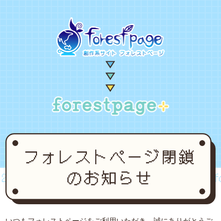
002~2024
forestpage forever...2002~2024
for
いつもフォレストページをご利用いただき、誠にありがとうご