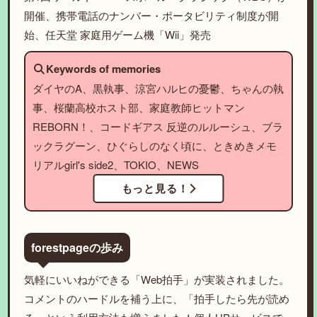
開催、携帯電話のナンバー・ポータビリティ制度が開
始、任天堂 家庭用ゲーム機「Wii」発売
Keywords of memories
ダイヤのA、黒執事、涼宮ハルヒの憂鬱、ちゃんの執
事、桜蘭高校ホスト部、家庭教師ヒットマン
REBORN！、コードギアス 反逆のルルーシュ、ブラ
ックラグーン、ひぐらしのなく頃に、ときめきメモ
リアルgirl's side2、TOKIO、NEWS
もっと見る！
forestpageの歩み
気軽にいいねができる「Web拍手」が実装されました。
コメントのハードルを補う上に、「拍手したら先が読め