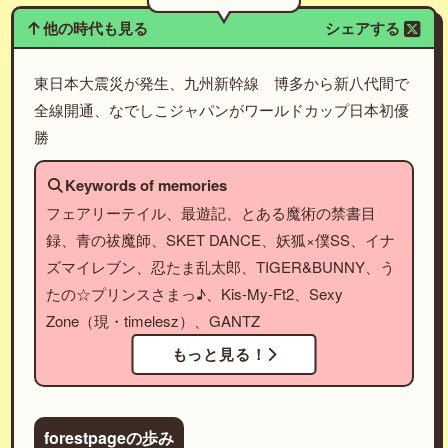
他の時代も見る
シェアする
東日本大震災が発生、九州新幹線 博多から新八代間で
全線開通、なでしこジャパンがワールドカップ日本初優
勝
Keywords of memories
フェアリーテイル、最遊記、とある魔術の禁書目
録、青の祓魔師、SKET DANCE、妖狐×僕SS、イナ
ズマイレブン、忍たま乱太郎、TIGER&BUNNY、う
たの☆プリンスさまっ♪、Kis-My-Ft2、Sexy
Zone（現・timelesz）、GANTZ
もっと見る！
forestpageの歩み