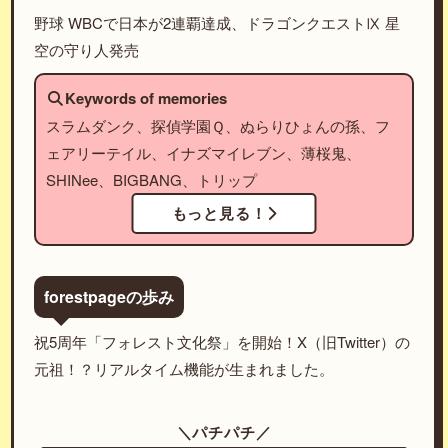
野球 WBCで日本が2連覇達成、ドラゴンクエストⅨ 星
空の守り人発売
Keywords of memories
スラムダンク、探偵学園Ｑ、ぬらりひょんの孫、フ
ェアリーテイル、イナズマイレブン、薄桜鬼、
SHINee、BIGBANG、トリップ
もっと見る！
forestpageの歩み
祝5周年「フォレスト文化祭」を開始！X（旧Twitter）の
元祖！？リアルタイム機能が生まれました。
＼パチパチ／