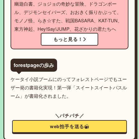
幽遊白書、ジョジョの奇妙な冒険、ドラゴンボー
ル、デジモンセイバーズ、おおきく振りかぶって、
モノノ怪、らき☆すた、戦国BASARA、KAT-TUN、
東方神起、Hey!Say!JUMP、花ざかりの君たちへ
もっと見る！
forestpageの歩み
ケータイ小説ブームにのってフォレストページでもユー
ザー発の書籍化実現！第一弾「スイートスイートバスル
ーム」が書籍化されました。
＼パチパチ／
web拍手を送る