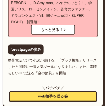
REBORN！、D.Gray-man、ハヤテのごとく！、学
園アリス、ローゼンメイデン、蒼穹のファフナー、
ドラゴンクエストⅧ、関ジャニ∞(現・SUPER
EIGHT)、新選組！
もっと見る！
forestpageの歩み
携帯電話だけで小説が書ける、「ブック機能」リリース
したと同時に一番人気ツールになりました。また、素晴
らしいHPに送る「金の熊賞」を開始！
＼パチパチ／
web拍手を送る