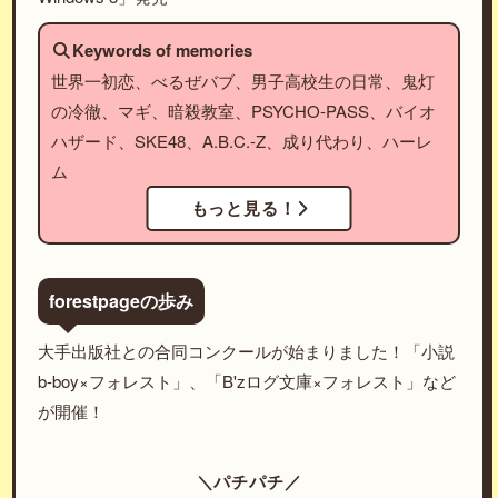
Keywords of memories
世界一初恋、べるぜバブ、男子高校生の日常、鬼灯
の冷徹、マギ、暗殺教室、PSYCHO-PASS、バイオ
ハザード、SKE48、A.B.C.-Z、成り代わり、ハーレ
ム
もっと見る！
forestpageの歩み
大手出版社との合同コンクールが始まりました！「小説
b-boy×フォレスト」、「B'zログ文庫×フォレスト」など
が開催！
＼パチパチ／