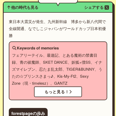
他の時代も見る
シェアする
東日本大震災が発生、九州新幹線 博多から新八代間で
全線開通、なでしこジャパンがワールドカップ日本初優
勝
Keywords of memories
フェアリーテイル、最遊記、とある魔術の禁書目
録、青の祓魔師、SKET DANCE、妖狐×僕SS、イナ
ズマイレブン、忍たま乱太郎、TIGER&BUNNY、う
たの☆プリンスさまっ♪、Kis-My-Ft2、Sexy
Zone（現・timelesz）、GANTZ
もっと見る！
forestpageの歩み