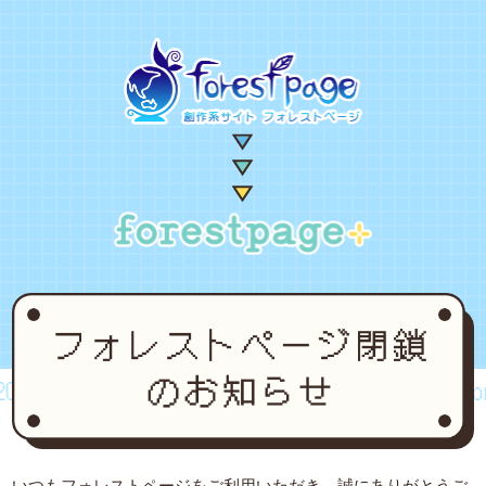
02~2024
forestpage forever...2002~2024
fore
いつもフォレストページをご利用いただき、誠にありがとうご