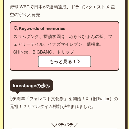
野球 WBCで日本が2連覇達成、ドラゴンクエストⅨ 星
空の守り人発売
Keywords of memories
スラムダンク、探偵学園Ｑ、ぬらりひょんの孫、フ
ェアリーテイル、イナズマイレブン、薄桜鬼、
SHINee、BIGBANG、トリップ
もっと見る！
forestpageの歩み
祝5周年「フォレスト文化祭」を開始！X（旧Twitter）の
元祖！？リアルタイム機能が生まれました。
＼パチパチ／