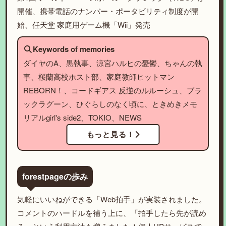
開催、携帯電話のナンバー・ポータビリティ制度が開
始、任天堂 家庭用ゲーム機「Wii」発売
Keywords of memories
ダイヤのA、黒執事、涼宮ハルヒの憂鬱、ちゃんの執
事、桜蘭高校ホスト部、家庭教師ヒットマン
REBORN！、コードギアス 反逆のルルーシュ、ブラ
ックラグーン、ひぐらしのなく頃に、ときめきメモ
リアルgirl's side2、TOKIO、NEWS
もっと見る！
forestpageの歩み
気軽にいいねができる「Web拍手」が実装されました。
コメントのハードルを補う上に、「拍手したら先が読め