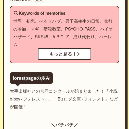
Keywords of memories
世界一初恋、べるぜバブ、男子高校生の日常、鬼灯
の冷徹、マギ、暗殺教室、PSYCHO-PASS、バイオ
ハザード、SKE48、A.B.C.-Z、成り代わり、ハーレ
ム
もっと見る！
forestpageの歩み
大手出版社との合同コンクールが始まりました！「小説
b-boy×フォレスト」、「B'zログ文庫×フォレスト」など
が開催！
＼パチパチ／