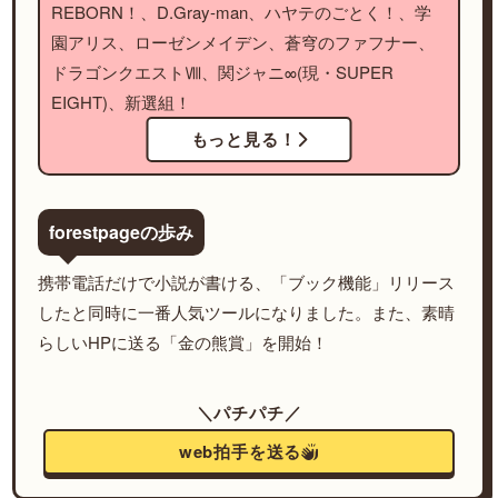
REBORN！、D.Gray-man、ハヤテのごとく！、学
園アリス、ローゼンメイデン、蒼穹のファフナー、
ドラゴンクエストⅧ、関ジャニ∞(現・SUPER
EIGHT)、新選組！
もっと見る！
forestpageの歩み
携帯電話だけで小説が書ける、「ブック機能」リリース
したと同時に一番人気ツールになりました。また、素晴
らしいHPに送る「金の熊賞」を開始！
＼パチパチ／
web拍手を送る