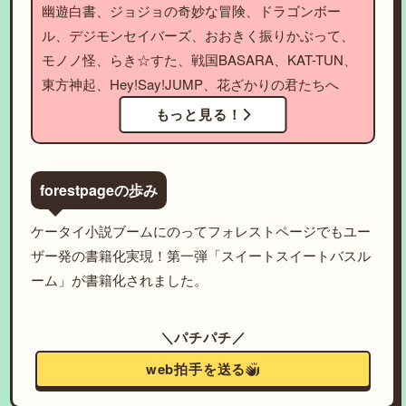
幽遊白書、ジョジョの奇妙な冒険、ドラゴンボー
ル、デジモンセイバーズ、おおきく振りかぶって、
モノノ怪、らき☆すた、戦国BASARA、KAT-TUN、
東方神起、Hey!Say!JUMP、花ざかりの君たちへ
もっと見る！
forestpageの歩み
ケータイ小説ブームにのってフォレストページでもユー
ザー発の書籍化実現！第一弾「スイートスイートバスル
ーム」が書籍化されました。
＼パチパチ／
web拍手を送る