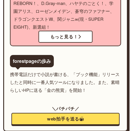
REBORN！、D.Gray-man、ハヤテのごとく！、学
園アリス、ローゼンメイデン、蒼穹のファフナー、
ドラゴンクエストⅧ、関ジャニ∞(現・SUPER
EIGHT)、新選組！
もっと見る！
forestpageの歩み
携帯電話だけで小説が書ける、「ブック機能」リリース
したと同時に一番人気ツールになりました。また、素晴
らしいHPに送る「金の熊賞」を開始！
＼パチパチ／
web拍手を送る