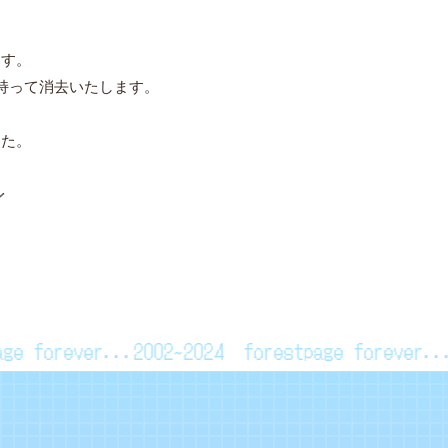
、
ます。
持って消去いたします。
した。
／
tpage forever...2002~2024
forestpage forever