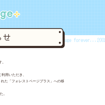
rever...2002~2024
forestpage forever...2002~
す。
ご利用いただき、
された「フォレストページプラス」への移
した。
。