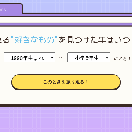
れる
"好きなもの"
を
見つけた年はいつ
で
のとき！
このときを振り返る！