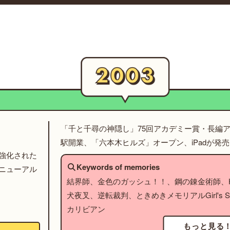
「千と千尋の神隠し」75回アカデミー賞・長編
駅開業、「六本木ヒルズ」オープン、iPadが発売
強化された
Keywords of memories
ニューアル
結界師、金色のガッシュ！！、鋼の錬金術師、HU
犬夜叉、逆転裁判、ときめきメモリアルGirl's S
カリビアン
もっと見る