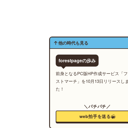
他の時代も見る
forestpageの歩み
前身となるPC版HP作成サービス「
ストマーチ」を10月13日リリースし
た！
＼パチパチ／
web拍手を送る