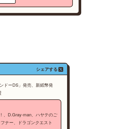
シェアする
テンドーDS」発売、新紙幣発
盟
、D.Gray-man、ハヤテのご
ァフナー、ドラゴンクエスト