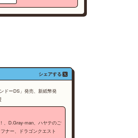
シェアする
テンドーDS」発売、新紙幣発
盟
、D.Gray-man、ハヤテのご
ァフナー、ドラゴンクエスト