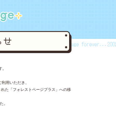
rever...2002~2024
forestpage forever...2002~
す。
ご利用いただき、
された「フォレストページプラス」への移
した。
。