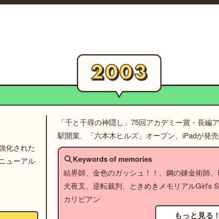
「千と千尋の神隠し」75回アカデミー賞・長編
駅開業、「六本木ヒルズ」オープン、iPadが発売
強化された
Keywords of memories
ニューアル
結界師、金色のガッシュ！！、鋼の錬金術師、HU
犬夜叉、逆転裁判、ときめきメモリアルGirl's S
カリビアン
もっと見る