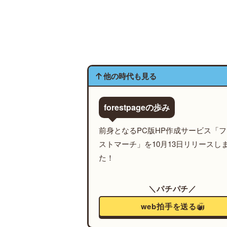
他の時代も見る
forestpageの歩み
前身となるPC版HP作成サービス「
ストマーチ」を10月13日リリースし
た！
＼パチパチ／
web拍手を送る