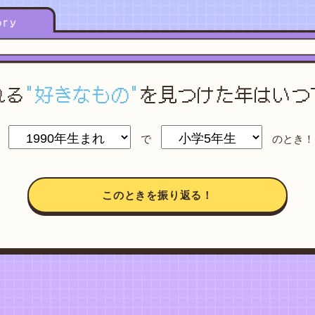
れる
"好きなもの"
を
見つけた年はいつ
で
のとき！
このときを振り返る！