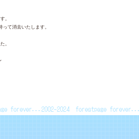
、
ます。
持って消去いたします。
した。
／
tpage forever...2002~2024
forestpage forever